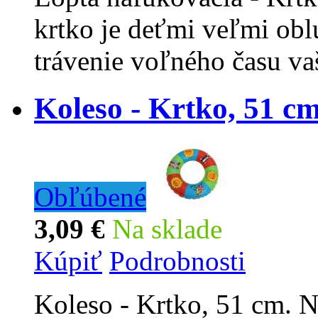
krtko je deťmi veľmi obl
trávenie voľného času va
Koleso - Krtko, 51 c
Obľúbené
3,09 €
Na sklade
Kúpiť
Podrobnosti
Koleso - Krtko, 51 cm. N