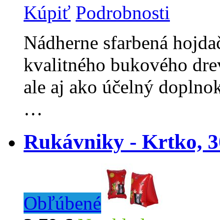
Kúpiť
Podrobnosti
Nádherne sfarbená hojda
kvalitného bukového drev
ale aj ako účelný doplno
…
Rukávniky - Krtko, 
Obľúbené