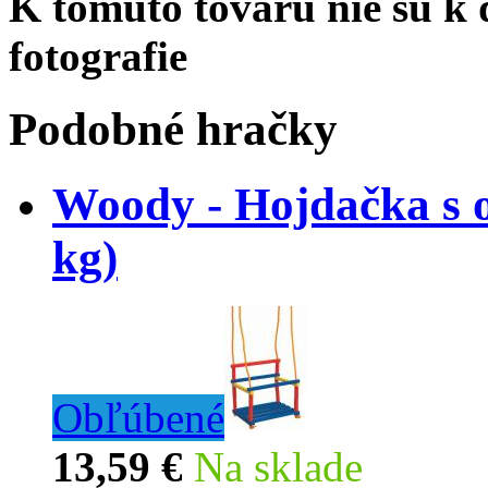
K tomuto tovaru nie sú k d
fotografie
Podobné hračky
Woody - Hojdačka s o
kg)
Obľúbené
13,59 €
Na sklade