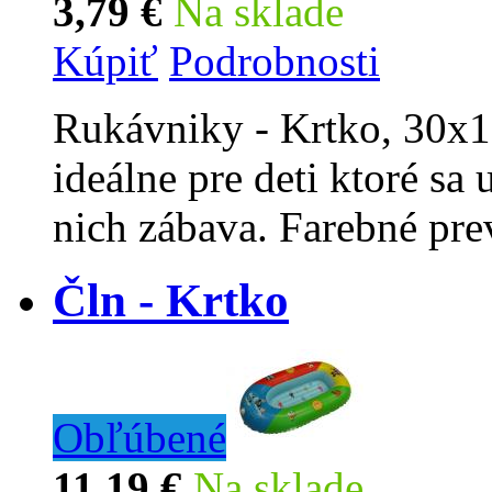
3,79 €
Na sklade
Kúpiť
Podrobnosti
Rukávniky - Krtko, 30x1
ideálne pre deti ktoré sa
nich zábava. Farebné pre
Čln - Krtko
Obľúbené
11,19 €
Na sklade