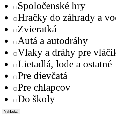
Spoločenské hry
Hračky do záhrady a v
Zvieratká
Autá a autodráhy
Vlaky a dráhy pre vláči
Lietadlá, lode a ostatné
Pre dievčatá
Pre chlapcov
Do školy