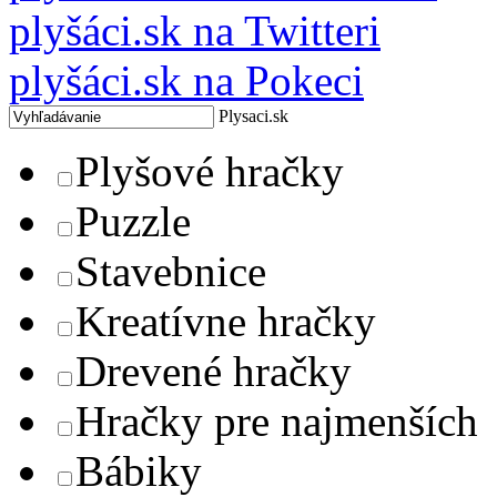
plyšáci.sk na Twitteri
plyšáci.sk na Pokeci
Plysaci.sk
Plyšové hračky
Puzzle
Stavebnice
Kreatívne hračky
Drevené hračky
Hračky pre najmenších
Bábiky