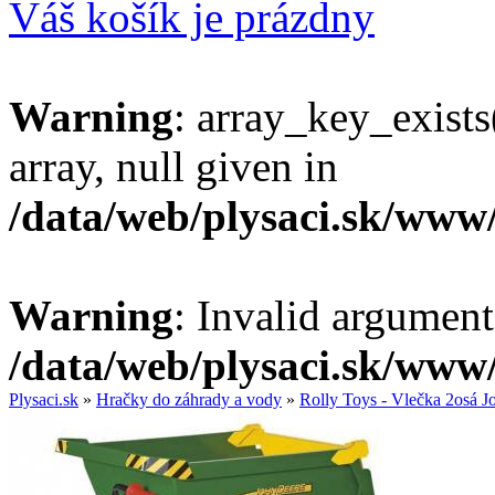
Váš košík je prázdny
Warning
: array_key_exists
array, null given in
/data/web/plysaci.sk/www
Warning
: Invalid argument
/data/web/plysaci.sk/www
Plysaci.sk
»
Hračky do záhrady a vody
»
Rolly Toys - Vlečka 2osá J