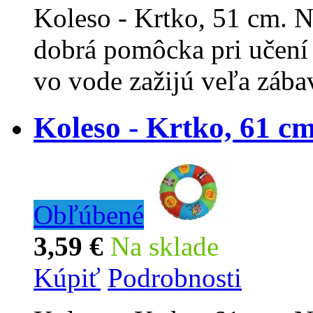
Koleso - Krtko, 51 cm. N
dobrá pomôcka pri učení 
vo vode zažijú veľa záb
Koleso - Krtko, 61 c
Obľúbené
3,59 €
Na sklade
Kúpiť
Podrobnosti