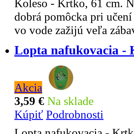
Koleso - Krtko, 61 cm. N
dobrá pomôcka pri učení 
vo vode zažijú veľa zába
Lopta nafukovacia - 
Akcia
3,59 €
Na sklade
Kúpiť
Podrobnosti
Lopta nafukovacia - Krtk