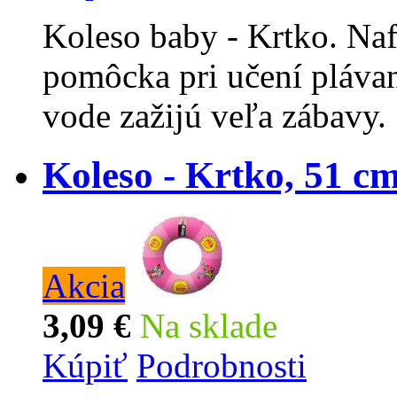
Koleso baby - Krtko. Naf
pomôcka pri učení plávan
vode zažijú veľa zábavy.
Koleso - Krtko, 51 c
Akcia
3,09 €
Na sklade
Kúpiť
Podrobnosti