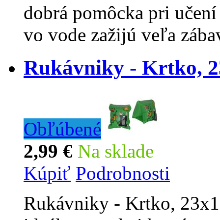
dobrá pomôcka pri učení 
vo vode zažijú veľa zába
Rukávniky - Krtko, 
Obľúbené
2,99 €
Na sklade
Kúpiť
Podrobnosti
Rukávniky - Krtko, 23x1