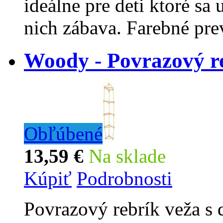
ideálne pre deti ktoré sa
nich zábava. Farebné pre
Woody - Povrazový re
Obľúbené
13,59 €
Na sklade
Kúpiť
Podrobnosti
Povrazový rebrík veža s