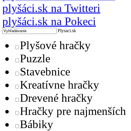
plyšáci.sk na Twitteri
plyšáci.sk na Pokeci
Plysaci.sk
Plyšové hračky
Puzzle
Stavebnice
Kreatívne hračky
Drevené hračky
Hračky pre najmenších
Bábiky