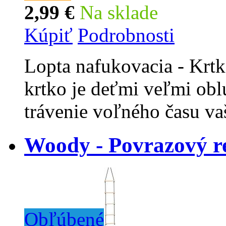
2,99 €
Na sklade
Kúpiť
Podrobnosti
Lopta nafukovacia - Krtk
krtko je deťmi veľmi obl
trávenie voľného času va
Woody - Povrazový re
Obľúbené