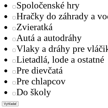
Spoločenské hry
Hračky do záhrady a v
Zvieratká
Autá a autodráhy
Vlaky a dráhy pre vláči
Lietadlá, lode a ostatné
Pre dievčatá
Pre chlapcov
Do školy