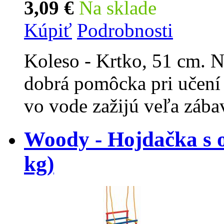
3,09 €
Na sklade
Kúpiť
Podrobnosti
Koleso - Krtko, 51 cm. N
dobrá pomôcka pri učení 
vo vode zažijú veľa zába
Woody - Hojdačka s o
kg)