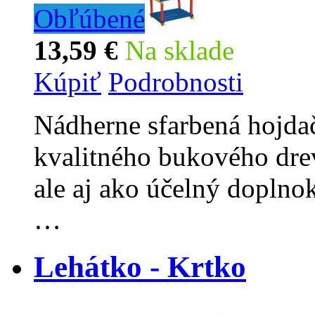
Obľúbené
13,59 €
Na sklade
Kúpiť
Podrobnosti
Nádherne sfarbená hojda
kvalitného bukového drev
ale aj ako účelný doplno
…
Lehátko - Krtko