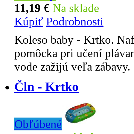
11,19 €
Na sklade
Kúpiť
Podrobnosti
Koleso baby - Krtko. Naf
pomôcka pri učení plávan
vode zažijú veľa zábavy.
Čln - Krtko
Obľúbené