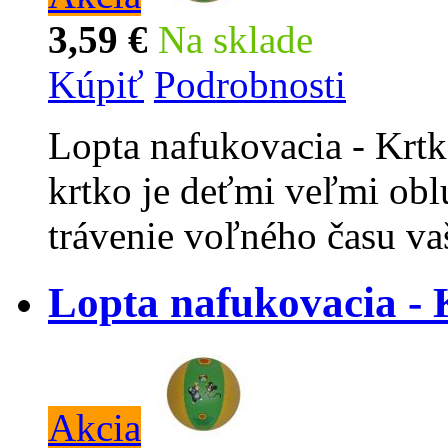
3,59 €
Na sklade
Kúpiť
Podrobnosti
Lopta nafukovacia - Krtk
krtko je deťmi veľmi obl
trávenie voľného času va
Lopta nafukovacia - 
Akcia